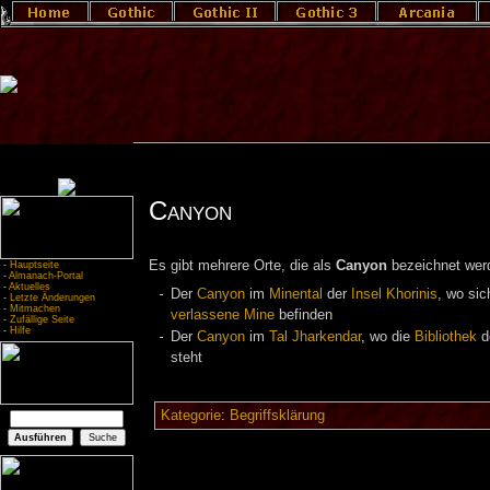
Canyon
Es gibt mehrere Orte, die als
Canyon
bezeichnet wer
-
Hauptseite
-
Almanach-Portal
-
Aktuelles
Der
Canyon
im
Minental
der
Insel Khorinis
, wo sic
-
Letzte Änderungen
-
Mitmachen
verlassene Mine
befinden
-
Zufällige Seite
-
Hilfe
Der
Canyon
im
Tal Jharkendar
, wo die
Bibliothek
d
steht
Kategorie
:
Begriffsklärung