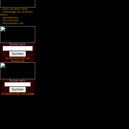
-
Links auf diese Seite
-
Änderungen an verlinkten
Seiten
-
Spezialseiten
-
Druckversion
-
Permanenter Link
Suchen nach:
In Partnerschaft mit
Amazon.de
Suchen nach:
In Partnerschaft mit Google