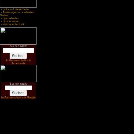
-
Links auf diese Seite
-
Änderungen an verlinkten
Seiten
-
Spezialseiten
-
Druckversion
-
Permanenter Link
Suchen nach:
In Partnerschaft mit
Amazon.de
Suchen nach:
In Partnerschaft mit Google