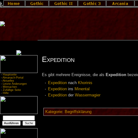
Expedition
Es gibt mehrere Ereignisse, die als
Expedition
bezei
-
Hauptseite
-
Almanach-Portal
-
Aktuelles
Expedition
nach
Khorinis
-
Letzte Änderungen
-
Mitmachen
Expedition
ins
Minental
-
Zufällige Seite
-
Hilfe
Expedition
der
Wassermagier
Kategorie
:
Begriffsklärung