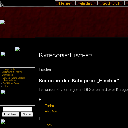
Kategorie:Fischer
Fischer
-
Hauptseite
-
Almanach-Portal
-
Aktuelles
-
Letzte Änderungen
Seiten in der Kategorie „Fischer“
-
Mitmachen
-
Zufällige Seite
-
Hilfe
Es werden 6 von insgesamt 6 Seiten in dieser Kategor
F
Farim
Fischer
L
Lorn