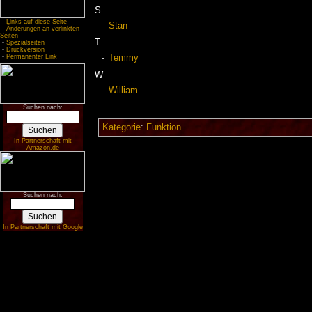
S
-
Links auf diese Seite
Stan
-
Änderungen an verlinkten
Seiten
T
-
Spezialseiten
-
Druckversion
-
Permanenter Link
Temmy
W
William
Suchen nach:
Kategorie
:
Funktion
In Partnerschaft mit
Amazon.de
Suchen nach:
In Partnerschaft mit Google