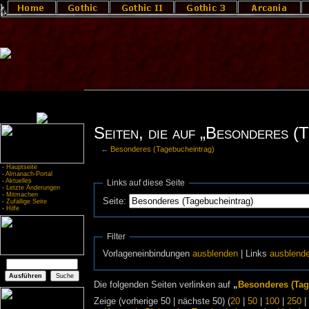
Seiten, die auf „Besonderes (
←
Besonderes (Tagebucheintrag)
-
Hauptseite
-
Almanach-Portal
-
Aktuelles
Links auf diese Seite
-
Letzte Änderungen
-
Mitmachen
Seite:
-
Zufällige Seite
-
Hilfe
Filter
Vorlageneinbindungen
ausblenden
| Links
ausblend
Die folgenden Seiten verlinken auf
„
Besonderes (Tag
Zeige (vorherige 50 | nächste 50) (
20
|
50
|
100
|
250
|