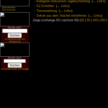
Kategorie Diskussion:Tagebucheintrag
‎
(
← Links
)
G2:Schriften
‎
(
← Links
)
-
Spezialseiten
-
Druckversion
Tierverwertung
‎
(
← Links
)
Sekret aus dem Stachel entnehmen
‎
(
← Links
)
Zeige (vorherige 50 | nächste 50) (
20
|
50
|
100
|
250
|
Suchen nach:
In Partnerschaft mit
Amazon.de
Suchen nach:
In Partnerschaft mit Google