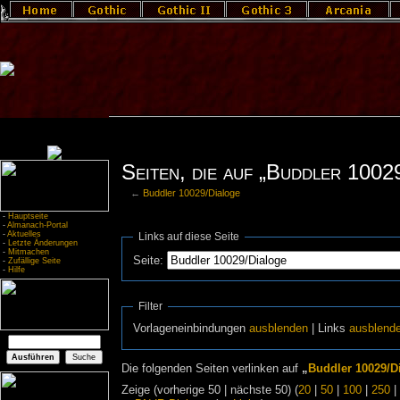
Seiten, die auf „Buddler 1002
←
Buddler 10029/Dialoge
-
Hauptseite
-
Almanach-Portal
-
Aktuelles
Links auf diese Seite
-
Letzte Änderungen
-
Mitmachen
Seite:
-
Zufällige Seite
-
Hilfe
Filter
Vorlageneinbindungen
ausblenden
| Links
ausblend
Die folgenden Seiten verlinken auf
„
Buddler 10029/D
Zeige (vorherige 50 | nächste 50) (
20
|
50
|
100
|
250
|