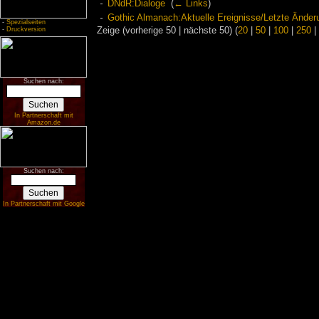
DNdR:Dialoge
‎
(
← Links
)
Gothic Almanach:Aktuelle Ereignisse/Letzte Änder
-
Spezialseiten
-
Druckversion
Zeige (vorherige 50 | nächste 50) (
20
|
50
|
100
|
250
|
Suchen nach:
In Partnerschaft mit
Amazon.de
Suchen nach:
In Partnerschaft mit Google