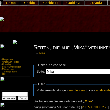
Seiten, die auf „Mika“ verlinke
←
Mika
-
Hauptseite
-
Almanach-Portal
-
Aktuelles
Links auf diese Seite
-
Letzte Änderungen
-
Mitmachen
Seite:
-
Zufällige Seite
-
Hilfe
Filter
Vorlageneinbindungen
ausblenden
| Links
ausblend
Die folgenden Seiten verlinken auf
„
Mika
“
:
Zeige (vorherige 50 | nächste 50) (
20
|
50
|
100
|
250
|