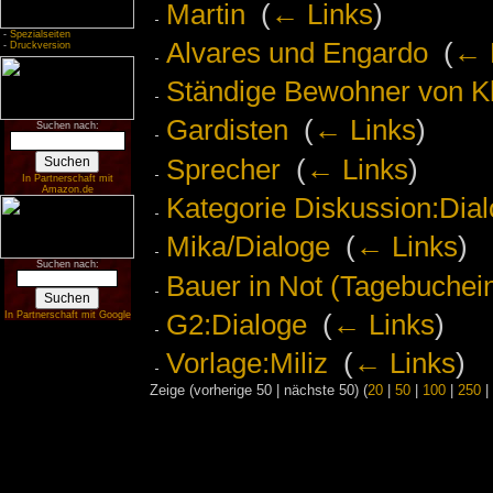
Martin
‎
(
← Links
)
-
Spezialseiten
Alvares und Engardo
‎
(
← 
-
Druckversion
Ständige Bewohner von Kh
Gardisten
‎
(
← Links
)
Suchen nach:
Sprecher
‎
(
← Links
)
In Partnerschaft mit
Amazon.de
Kategorie Diskussion:Dial
Mika/Dialoge
‎
(
← Links
)
Suchen nach:
Bauer in Not (Tagebuchein
G2:Dialoge
‎
(
← Links
)
In Partnerschaft mit Google
Vorlage:Miliz
‎
(
← Links
)
Zeige (vorherige 50 | nächste 50) (
20
|
50
|
100
|
250
|