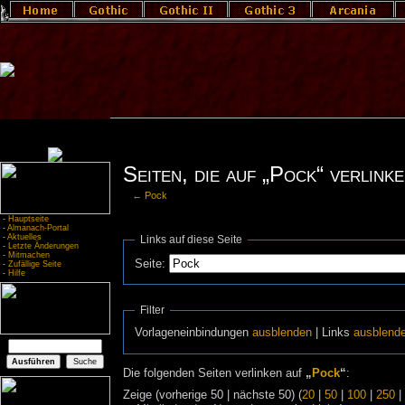
Seiten, die auf „Pock“ verlink
←
Pock
-
Hauptseite
-
Almanach-Portal
-
Aktuelles
Links auf diese Seite
-
Letzte Änderungen
-
Mitmachen
Seite:
-
Zufällige Seite
-
Hilfe
Filter
Vorlageneinbindungen
ausblenden
| Links
ausblend
Die folgenden Seiten verlinken auf
„
Pock
“
:
Zeige (vorherige 50 | nächste 50) (
20
|
50
|
100
|
250
|