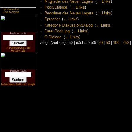
Mitglieder des Neuen Lagers
‎
(
← Links
)
Pock/Dialoge
‎
(
← Links
)
-
Spezialseiten
-
Druckversion
Bewohner des Neuen Lagers
‎
(
← Links
)
Sprecher
‎
(
← Links
)
Kategorie Diskussion:Dialog
‎
(
← Links
)
Datei:Pock.jpg
‎
(
← Links
)
Suchen nach:
G:Dialoge
‎
(
← Links
)
Zeige (vorherige 50 | nächste 50) (
20
|
50
|
100
|
250
|
In Partnerschaft mit
Amazon.de
Suchen nach:
In Partnerschaft mit Google