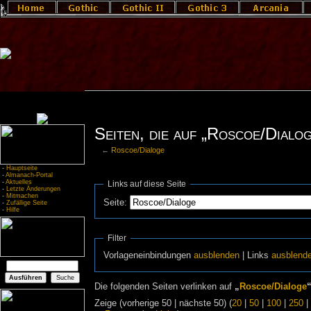
Seiten, die auf „Roscoe/Dialog
←
Roscoe/Dialoge
-
Hauptseite
-
Almanach-Portal
-
Aktuelles
Links auf diese Seite
-
Letzte Änderungen
-
Mitmachen
Seite:
-
Zufällige Seite
-
Hilfe
Filter
Vorlageneinbindungen
ausblenden
| Links
ausblend
Die folgenden Seiten verlinken auf
„
Roscoe/Dialoge
Zeige (vorherige 50 | nächste 50) (
20
|
50
|
100
|
250
|