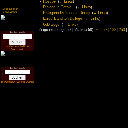
Roscoe
‎
(
← Links
)
Dialoge in Gothic I
‎
(
← Links
)
-
Spezialseiten
-
Druckversion
Kategorie Diskussion:Dialog
‎
(
← Links
)
Lares' Banditen/Dialoge
‎
(
← Links
)
G:Dialoge
‎
(
← Links
)
Zeige (vorherige 50 | nächste 50) (
20
|
50
|
100
|
250
|
Suchen nach:
In Partnerschaft mit
Amazon.de
Suchen nach:
In Partnerschaft mit Google