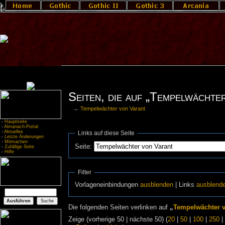
Seiten, die auf „Tempelwächte
←
Tempelwächter von Varant
-
Hauptseite
-
Almanach-Portal
-
Aktuelles
Links auf diese Seite
-
Letzte Änderungen
-
Mitmachen
Seite:
-
Zufällige Seite
-
Hilfe
Filter
Vorlageneinbindungen
ausblenden
| Links
ausblend
Die folgenden Seiten verlinken auf
„
Tempelwächter v
Zeige (vorherige 50 | nächste 50) (
20
|
50
|
100
|
250
|