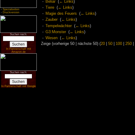
Beliar
‎
(
← Links
)
Tiere
‎
(
← Links
)
-
Spezialseiten
-
Druckversion
Magie des Feuers
‎
(
← Links
)
Zauber
‎
(
← Links
)
Tempelwächter
‎
(
← Links
)
G3:Monster
‎
(
← Links
)
Suchen nach:
Wesen
‎
(
← Links
)
Zeige (vorherige 50 | nächste 50) (
20
|
50
|
100
|
250
|
In Partnerschaft mit
Amazon.de
Suchen nach:
In Partnerschaft mit Google