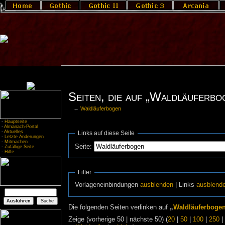
Seiten, die auf „Waldläuferbo
←
Waldläuferbogen
-
Hauptseite
-
Almanach-Portal
-
Aktuelles
Links auf diese Seite
-
Letzte Änderungen
-
Mitmachen
Seite:
-
Zufällige Seite
-
Hilfe
Filter
Vorlageneinbindungen
ausblenden
| Links
ausblend
Die folgenden Seiten verlinken auf
„
Waldläuferboge
Zeige (vorherige 50 | nächste 50) (
20
|
50
|
100
|
250
|