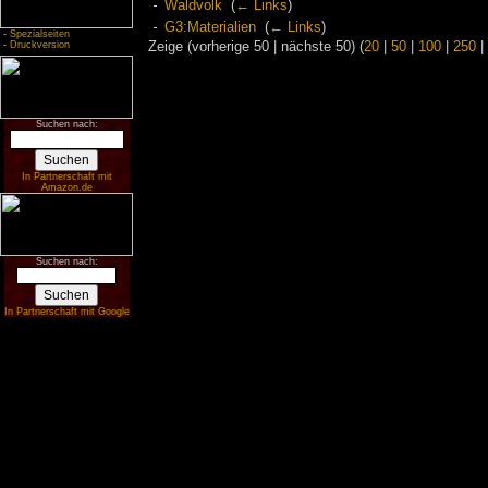
Waldvolk
‎
(
← Links
)
G3:Materialien
‎
(
← Links
)
-
Spezialseiten
-
Druckversion
Zeige (vorherige 50 | nächste 50) (
20
|
50
|
100
|
250
|
Suchen nach:
In Partnerschaft mit
Amazon.de
Suchen nach:
In Partnerschaft mit Google