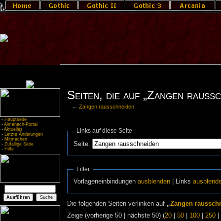
Seiten, die auf „Zangen raussc
←
Zangen rausschneiden
-
Hauptseite
-
Almanach-Portal
-
Aktuelles
Links auf diese Seite
-
Letzte Änderungen
-
Mitmachen
Seite:
-
Zufällige Seite
-
Hilfe
Filter
Vorlageneinbindungen
ausblenden
| Links
ausblend
Die folgenden Seiten verlinken auf
„
Zangen raussch
Zeige (vorherige 50 | nächste 50) (
20
|
50
|
100
|
250
|