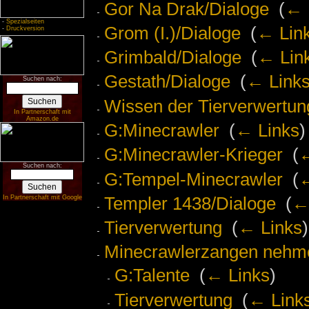
Gor Na Drak/Dialoge
‎
(
← 
-
Spezialseiten
Grom (I.)/Dialoge
‎
(
← Lin
-
Druckversion
Grimbald/Dialoge
‎
(
← Lin
Gestath/Dialoge
‎
(
← Link
Suchen nach:
Wissen der Tierverwertun
In Partnerschaft mit
Amazon.de
G:Minecrawler
‎
(
← Links
)
G:Minecrawler-Krieger
‎
(
←
Suchen nach:
G:Tempel-Minecrawler
‎
(
←
Templer 1438/Dialoge
‎
(
←
In Partnerschaft mit Google
Tierverwertung
‎
(
← Links
)
Minecrawlerzangen nehm
G:Talente
‎
(
← Links
)
Tierverwertung
‎
(
← Link