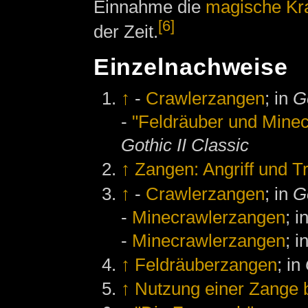
Einnahme die
magische Kra
[6]
der Zeit.
Einzelnachweise
↑
-
Crawlerzangen
; in
G
-
"Feldräuber und Minec
Gothic II Classic
↑
Zangen: Angriff und T
↑
-
Crawlerzangen
; in
G
-
Minecrawlerzangen
; i
-
Minecrawlerzangen
; i
↑
Feldräuberzangen
; in
↑
Nutzung einer Zange