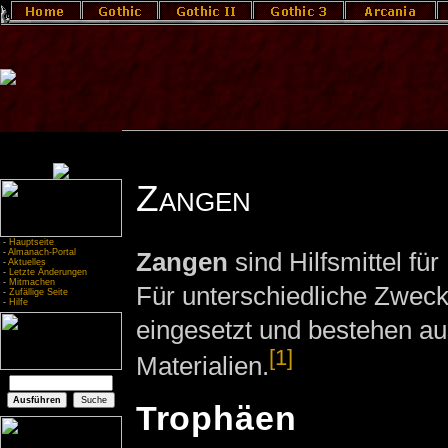
Zangen
-
Hauptseite
-
Almanach-Portal
Zangen
sind Hilfsmittel für
-
Aktuelles
-
Letzte Änderungen
-
Mitmachen
Für unterschiedliche Zwec
-
Zufällige Seite
-
Hilfe
eingesetzt und bestehen au
[1]
Materialien.
Trophäen