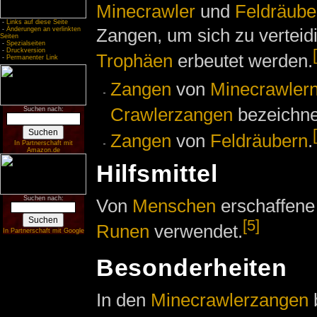
Minecrawler
und
Feldräube
-
Links auf diese Seite
Zangen, um sich zu verteid
-
Änderungen an verlinkten
Seiten
-
Spezialseiten
-
Druckversion
Trophäen
erbeutet werden.
-
Permanenter Link
Zangen
von
Minecrawler
Crawlerzangen
bezeichne
Suchen nach:
Zangen
von
Feldräubern
.
In Partnerschaft mit
Amazon.de
Hilfsmittel
Suchen nach:
Von
Menschen
erschaffene
[5]
Runen
verwendet.
In Partnerschaft mit Google
Besonderheiten
In den
Minecrawlerzangen
b