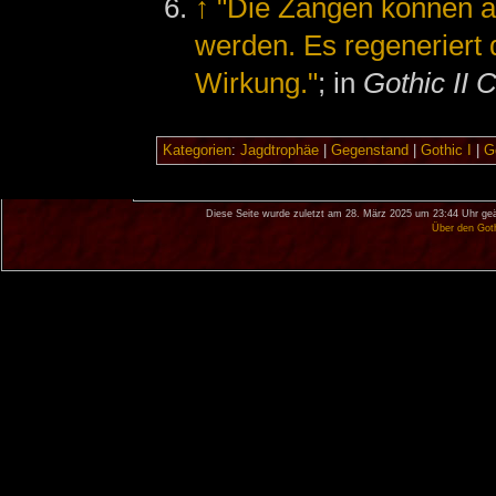
↑
"Die Zangen können au
werden. Es regeneriert d
Wirkung."
; in
Gothic II 
Kategorien
:
Jagdtrophäe
|
Gegenstand
|
Gothic I
|
Go
Diese Seite wurde zuletzt am 28. März 2025 um 23:44 Uhr geä
Über den Got