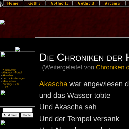
Die Chroniken der 
(Weitergeleitet von
Chroniken d
-
Hauptseite
-
Almanach-Portal
-
Aktuelles
-
Letzte Änderungen
Akascha
war angewiesen 
-
Mitmachen
-
Zufällige Seite
-
Hilfe
und das Wasser tobte
Und Akascha sah
Und der Tempel versank