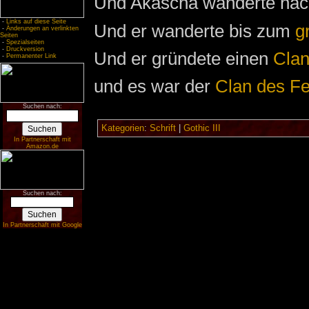
Und Akascha wanderte nac
-
Links auf diese Seite
Und er wanderte bis zum
g
-
Änderungen an verlinkten
Seiten
-
Spezialseiten
-
Druckversion
Und er gründete einen
Cla
-
Permanenter Link
und es war der
Clan des F
Suchen nach:
Kategorien
:
Schrift
|
Gothic III
In Partnerschaft mit
Amazon.de
Suchen nach:
In Partnerschaft mit Google