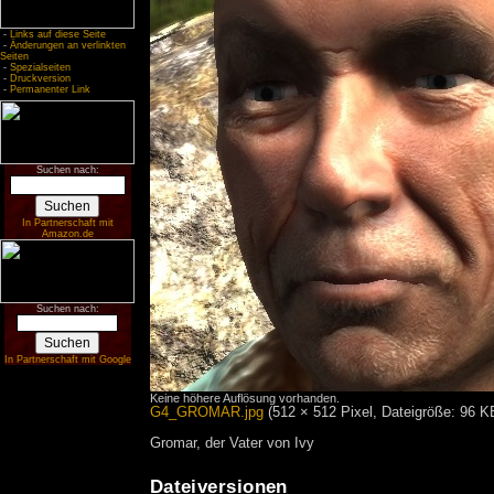
-
Links auf diese Seite
-
Änderungen an verlinkten
Seiten
-
Spezialseiten
-
Druckversion
-
Permanenter Link
Suchen nach:
In Partnerschaft mit
Amazon.de
Suchen nach:
In Partnerschaft mit Google
Keine höhere Auflösung vorhanden.
G4_GROMAR.jpg
‎
(512 × 512 Pixel, Dateigröße: 96 
Gromar, der Vater von Ivy
Dateiversionen