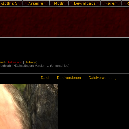
Hand
(
Diskussion
|
Beiträge
)
erschied) | Nächstjüngere Version → (Unterschied)
Datei
Dateiversionen
Dateiverwendung