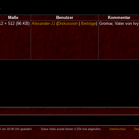
.
Maße
Benutzer
Kommentar
12 × 512
(96 KB)
Alexander-JJ
(
Diskussion
|
Beiträge
)
Gromar, Vater von Ivy
11 um 20:06 Uhr geändert.
Diese Seite wurde bisher 3.254 mal abgerufen.
Datenschutz
Übe