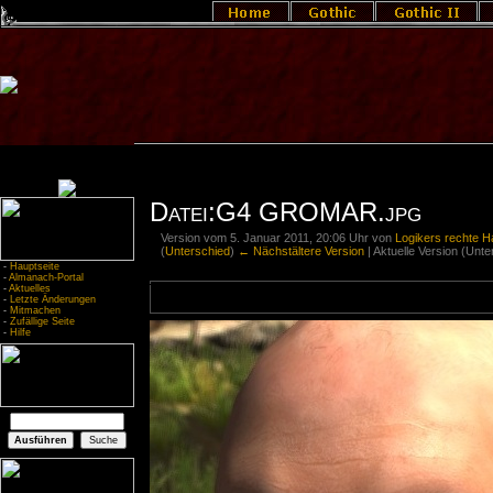
Datei:G4 GROMAR.jpg
Version vom 5. Januar 2011, 20:06 Uhr von
Logikers rechte 
(
Unterschied
)
← Nächstältere Version
| Aktuelle Version (Unt
-
Hauptseite
-
Almanach-Portal
-
Aktuelles
-
Letzte Änderungen
-
Mitmachen
-
Zufällige Seite
-
Hilfe