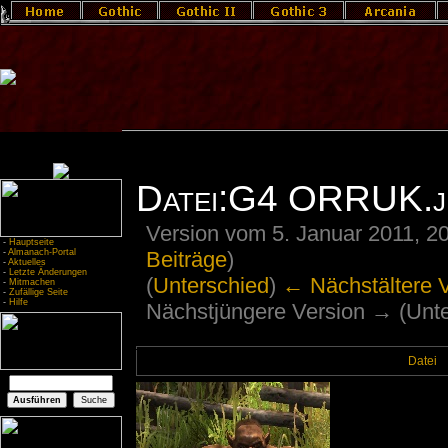
Datei:G4 ORRUK.j
Version vom 5. Januar 2011, 2
-
Hauptseite
Beiträge
)
-
Almanach-Portal
-
Aktuelles
-
Letzte Änderungen
(
Unterschied
)
← Nächstältere 
-
Mitmachen
-
Zufällige Seite
-
Hilfe
Nächstjüngere Version → (Unte
Datei