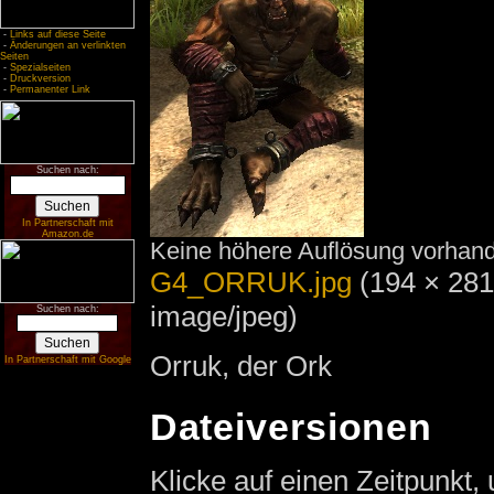
-
Links auf diese Seite
-
Änderungen an verlinkten
Seiten
-
Spezialseiten
-
Druckversion
-
Permanenter Link
Suchen nach:
In Partnerschaft mit
Amazon.de
Keine höhere Auflösung vorhan
G4_ORRUK.jpg
‎
(194 × 281
image/jpeg)
Suchen nach:
Orruk, der Ork
In Partnerschaft mit Google
Dateiversionen
Klicke auf einen Zeitpunkt,