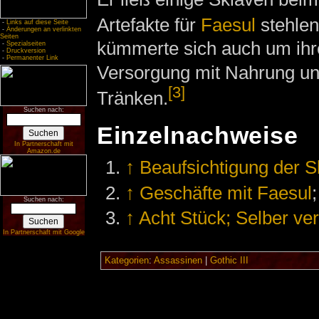
Artefakte für
Faesul
stehlen
-
Links auf diese Seite
-
Änderungen an verlinkten
Seiten
kümmerte sich auch um ihr
-
Spezialseiten
-
Druckversion
-
Permanenter Link
Versorgung mit Nahrung u
[3]
Tränken.
Suchen nach:
Einzelnachweise
In Partnerschaft mit
Amazon.de
↑
Beaufsichtigung der S
↑
Geschäfte mit Faesul
Suchen nach:
↑
Acht Stück; Selber ver
In Partnerschaft mit Google
Kategorien
:
Assassinen
|
Gothic III