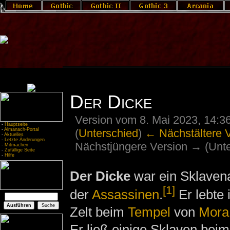
Der Dicke
Version vom 8. Mai 2023, 14:3
-
Hauptseite
(
Unterschied
)
← Nächstältere 
-
Almanach-Portal
-
Aktuelles
-
Letzte Änderungen
Nächstjüngere Version → (Unte
-
Mitmachen
-
Zufällige Seite
-
Hilfe
Der Dicke
war ein Sklaven
[1]
der
Assassinen
.
Er lebte 
Zelt beim
Tempel
von
Mora
Er ließ einige Sklaven bei