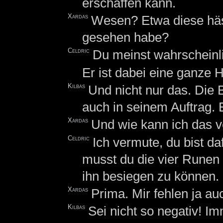
erschaffen kann.
Xardas
Wesen? Etwa diese häs
gesehen habe?
Celdric
Du meinst wahrscheinli
Er ist dabei eine ganze 
Kilbas
Und nicht nur das. Die 
auch in seinem Auftrag. E
Xardas
Und wie kann ich das v
Celdric
Ich vermute, du bist d
musst du die vier Runen 
ihn besiegen zu können.
Xardas
Prima. Mir fehlen ja au
Kilbas
Sei nicht so negativ! I