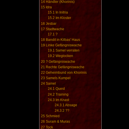
14
Händler (Khorinis)
15
Idra
15.1
In Initria
15.2
Im Kloster
16
Jesbar
17
Stadtwache
17.1
?
18
Bandit in Kilbas' Haus
19
Linke Gefängniswache
19.1
Samel verraten
19.2
Weglocken
20
? Gefängniswache
21
Rechte Gefängniswache
22
Geheimbund von Khorinis
23
Samels Kumpel
24
Samel
24.1
Quest
24.2
Training
24.3
Im Knast
24.3.1
Absage
24.3.2
??
25
Schmied
26
Suram & Muras
27
Tock