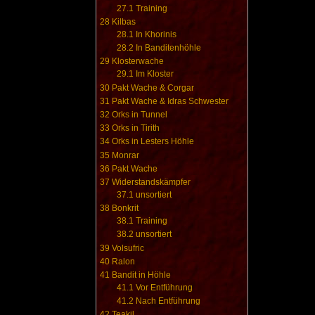
27.1
Training
28
Kilbas
28.1
In Khorinis
28.2
In Banditenhöhle
29
Klosterwache
29.1
Im Kloster
30
Pakt Wache & Corgar
31
Pakt Wache & Idras Schwester
32
Orks in Tunnel
33
Orks in Tirith
34
Orks in Lesters Höhle
35
Monrar
36
Pakt Wache
37
Widerstandskämpfer
37.1
unsortiert
38
Bonkrit
38.1
Training
38.2
unsortiert
39
Volsufric
40
Ralon
41
Bandit in Höhle
41.1
Vor Entführung
41.2
Nach Entführung
42
Teakil