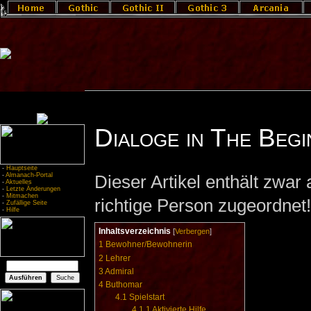
Dialoge in The Begi
-
Hauptseite
-
Almanach-Portal
Dieser Artikel enthält zwar a
-
Aktuelles
-
Letzte Änderungen
-
Mitmachen
richtige Person zugeordnet!
-
Zufällige Seite
-
Hilfe
Inhaltsverzeichnis
[
Verbergen
]
1
Bewohner/Bewohnerin
2
Lehrer
3
Admiral
4
Buthomar
4.1
Spielstart
4.1.1
Aktivierte Hilfe