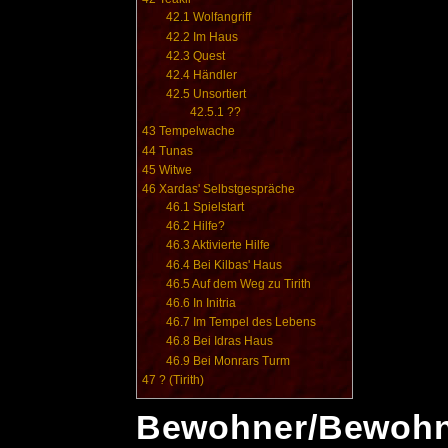
42.1
Wolfangriff
42.2
Im Haus
42.3
Quest
42.4
Händler
42.5
Unsortiert
42.5.1
??
43
Tempelwache
44
Tunas
45
Witwe
46
Xardas' Selbstgespräche
46.1
Spielstart
46.2
Hilfe?
46.3
Aktivierte Hilfe
46.4
Bei Kilbas' Haus
46.5
Auf dem Weg zu Tirith
46.6
In Initria
46.7
Im Tempel des Lebens
46.8
Bei Idras Haus
46.9
Bei Monrars Turm
47
? (Tirith)
Bewohner/Bewohn