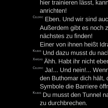
hier trainieren lässt, ka
anrichten!
Celdric
Eben. Und wir sind auc
Außerdem gibt es noch zw
nächstes zu finden!
Einer von ihnen heißt Idra
Kilbas
Und dazu musst du nach 
Xardas
Ähh. Habt ihr nicht ebe
Celdric
Ja!... Und nein!... Wenn
den Buthomar dich hält, d
Symbole die Barriere öf
Kilbas
Du musst den Tunnel nac
zu durchbrechen.