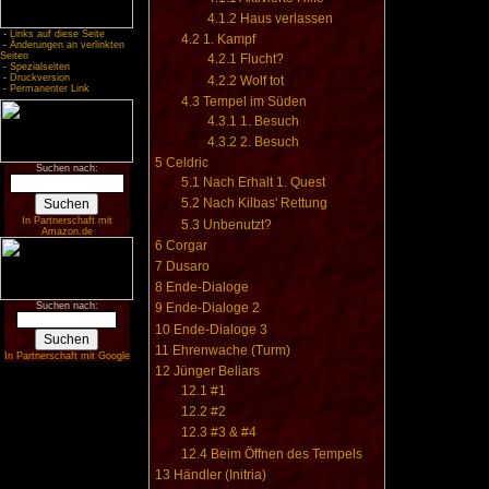
4.1.2
Haus verlassen
-
Links auf diese Seite
4.2
1. Kampf
-
Änderungen an verlinkten
Seiten
4.2.1
Flucht?
-
Spezialseiten
-
Druckversion
4.2.2
Wolf tot
-
Permanenter Link
4.3
Tempel im Süden
4.3.1
1. Besuch
4.3.2
2. Besuch
5
Celdric
Suchen nach:
5.1
Nach Erhalt 1. Quest
5.2
Nach Kilbas' Rettung
In Partnerschaft mit
5.3
Unbenutzt?
Amazon.de
6
Corgar
7
Dusaro
8
Ende-Dialoge
Suchen nach:
9
Ende-Dialoge 2
10
Ende-Dialoge 3
11
Ehrenwache (Turm)
In Partnerschaft mit Google
12
Jünger Beliars
12.1
#1
12.2
#2
12.3
#3 & #4
12.4
Beim Öffnen des Tempels
13
Händler (Initria)