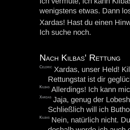
Ich vermute, ich kann Kilba
wenigstens etwas. Dann los
Xardas! Hast du einen Hinwe
Ich suche noch.
Nach Kilbas' Rettung
Celdric
Xardas, unser Held! Kil
Rettungstat ist dir geglüc
Kilbas
Allerdings! Ich kann mi
Xardas
Jaja, genug der Lobesh
Schließlich will ich Butho
Kilbas
Nein, natürlich nicht. D
deshalb werde ich auch e