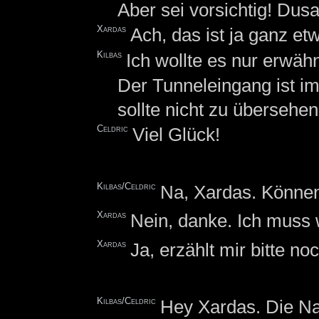
Aber sei vorsichtig! Dus
Xardas
Ach, das ist ja ganz et
Kilbas
Ich wollte es nur erwäh
Der Tunneleingang ist i
sollte nicht zu übersehen
Celdric
Viel Glück!
Kilbas/Celdric
Na, Xardas. Können 
Xardas
Nein, danke. Ich muss 
Xardas
Ja, erzählt mir bitte n
Kilbas/Celdric
Hey Xardas. Die Na