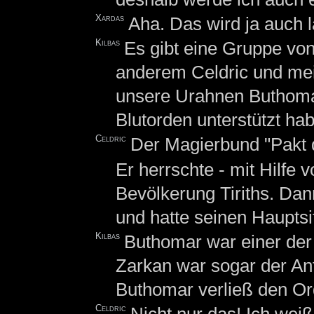
Xardas
Aha. Das wird ja auch 
Kilbas
Es gibt eine Gruppe vo
anderem Celdric und mei
unsere Urahnen Buthoma
Blutorden unterstützt ha
Celdric
Der Magierbund "Pakt 
Er herrschte - mit Hilfe
Bevölkerung Tiriths. Dan
und hatte seinen Hauptsit
Kilbas
Buthomar war einer der
Zarkan war sogar der Anf
Buthomar verließ den Or
Celdric