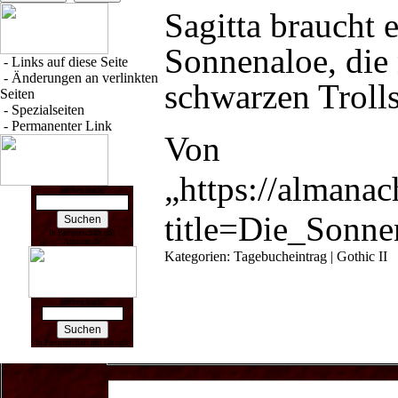
Sagitta
braucht e
Sonnenaloe
, di
-
Links auf diese Seite
-
Änderungen an verlinkten
schwarzen Troll
Seiten
-
Spezialseiten
-
Permanenter Link
Von
„
https://almana
Suchen nach:
title=Die_Sonn
In Partnerschaft mit
Amazon.de
Kategorien
:
Tagebucheintrag
|
Gothic II
Suchen nach:
In Partnerschaft mit Google