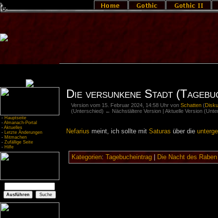
Die versunkene Stadt (Tagebu
Version vom 15. Februar 2024, 14:58 Uhr von
Schatten
(
Disk
(Unterschied) ← Nächstältere Version | Aktuelle Version (Unt
-
Hauptseite
-
Almanach-Portal
-
Aktuelles
Nefarius
meint, ich sollte mit
Saturas
über die
unterg
-
Letzte Änderungen
-
Mitmachen
-
Zufällige Seite
-
Hilfe
Kategorien
:
Tagebucheintrag
|
Die Nacht des Raben