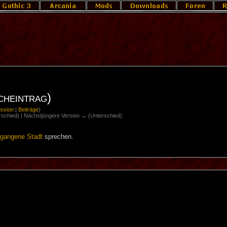
cheintrag)
ussion
|
Beiträge
)
erschied) | Nächstjüngere Version → (Unterschied)
egangene Stadt
sprechen.