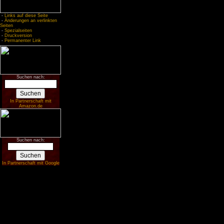
-
Links auf diese Seite
-
Änderungen an verlinkten
Seiten
-
Spezialseiten
-
Druckversion
-
Permanenter Link
Suchen nach:
In Partnerschaft mit
Amazon.de
Suchen nach:
In Partnerschaft mit Google