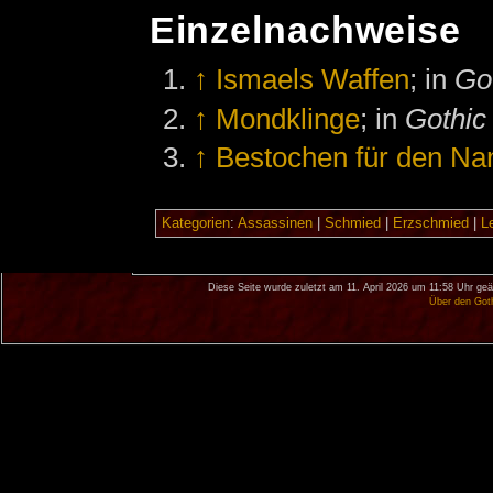
Einzelnachweise
↑
Ismaels Waffen
; in
Go
↑
Mondklinge
; in
Gothic
↑
Bestochen für den N
Kategorien
:
Assassinen
|
Schmied
|
Erzschmied
|
L
Diese Seite wurde zuletzt am 11. April 2026 um 11:58 Uhr geä
Über den Got