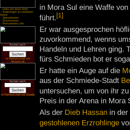
in Mora Sul eine Waffe von
-
Links auf diese Seite
-
Änderungen an verlinkten
[1]
führt.
Seiten
-
Spezialseiten
-
Druckversion
-
Permanenter Link
Er war ausgesprochen höfl
zuvorkommend, wenns um
Suchen nach:
Handeln und Lehren ging. 
fürs Schmieden bot er sog
In Partnerschaft mit
Amazon.de
Er hatte ein Auge auf die
Mo
aus der Schmiede-Stadt
Be
Suchen nach:
untersuchen, um von ihr zu 
In Partnerschaft mit Google
Preis in der Arena in Mora 
Als der
Dieb
Hassan
in der
gestohlenen Erzrohlinge
vo