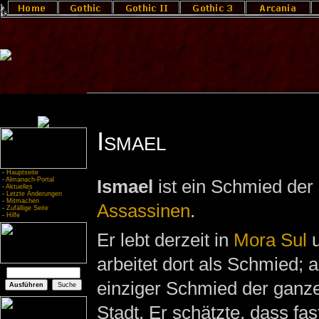
Ismael
-
Hauptseite
-
Almanach-Portal
Ismael
ist ein Schmied der
-
Aktuelles
-
Letzte Änderungen
-
Mitmachen
Assassinen
.
-
Zufällige Seite
-
Hilfe
Er lebt derzeit in
Mora Sul
u
arbeitet dort als Schmied; a
einziger Schmied der ganz
Stadt. Er schätzte, dass fas