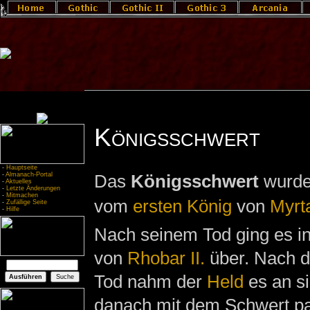
Königsschwert
-
Hauptseite
-
Almanach-Portal
Das
Königsschwert
wurde 
-
Aktuelles
-
Letzte Änderungen
-
Mitmachen
vom
ersten
König
von
Myrt
-
Zufällige Seite
-
Hilfe
Nach seinem Tod ging es in
von
Rhobar II.
über. Nach 
Tod nahm der
Held
es an s
danach mit dem Schwert pas