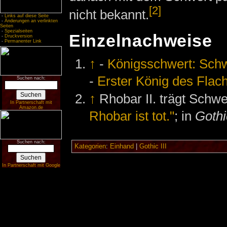
[2]
nicht bekannt.
-
Links auf diese Seite
-
Änderungen an verlinkten
Seiten
-
Spezialseiten
Einzelnachweise
-
Druckversion
-
Permanenter Link
↑
-
Königsschwert: Schw
-
Erster König des Flac
Suchen nach:
↑
Rhobar II. trägt Schwe
In Partnerschaft mit
Amazon.de
Rhobar ist tot."
; in
Gothi
Suchen nach:
Kategorien
:
Einhand
|
Gothic III
In Partnerschaft mit Google