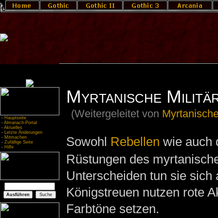
Myrtanische Militä
(Weitergeleitet von
Myrtanisch
-
Hauptseite
-
Almanach-Portal
-
Aktuelles
-
Letzte Änderungen
Sowohl
Rebellen
wie auch 
-
Mitmachen
-
Zufällige Seite
-
Hilfe
Rüstungen des myrtanischen
Unterscheiden tun sie sich 
Königstreuen nutzen rote A
Farbtöne setzen.