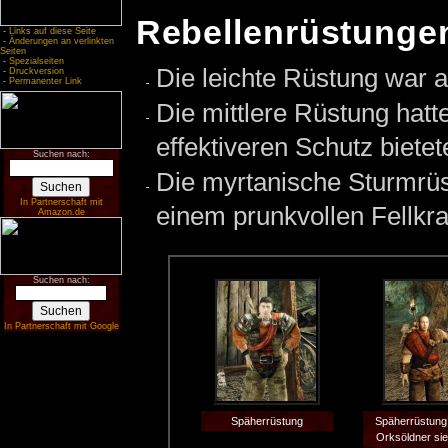
Rebellenrüstunge
-
Links auf diese Seite
-
Änderungen an verlinkten
Seiten
-
Spezialseiten
Die leichte Rüstung war au
-
Druckversion
-
Permanenter Link
Die mittlere Rüstung hatt
effektiveren Schutz bietet
Suchen nach:
Die myrtanische Sturmrüs
In Partnerschaft mit
einem prunkvollen Fellkr
Amazon.de
Suchen nach:
In Partnerschaft mit Google
Späherrüstung
Späherrüstung 
Orksöldner sie