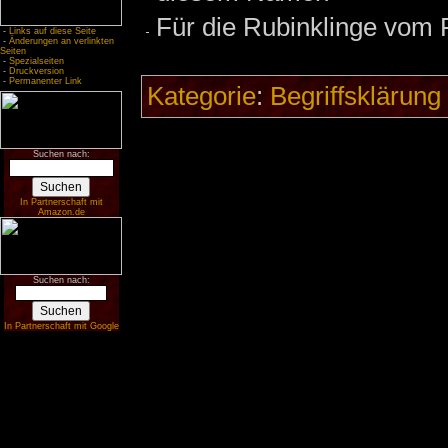
Für die Rubinklinge vom 
-
Links auf diese Seite
-
Änderungen an verlinkten
Seiten
-
Spezialseiten
-
Druckversion
-
Permanenter Link
Kategorie
:
Begriffsklärung
Suchen nach:
In Partnerschaft mit
Amazon.de
Suchen nach:
In Partnerschaft mit Google