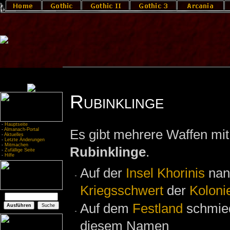
Rubinklinge
-
Hauptseite
-
Almanach-Portal
Es gibt mehrere Waffen m
-
Aktuelles
-
Letzte Änderungen
-
Mitmachen
Rubinklinge
.
-
Zufällige Seite
-
Hilfe
Auf der
Insel Khorinis
nan
Kriegsschwert
der
Koloni
Auf dem
Festland
schmie
diesem Namen