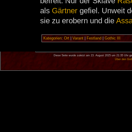
befreit. Nur der Sklave
Ras
als
Gärtner
gefiel. Unweit 
sie zu erobern und die
Assa
Kategorien
:
Ort
|
Varant
|
Festland
|
Gothic III
Diese Seite wurde zuletzt am 23. August 2025 um 21:35 Uhr ge
Über den Got