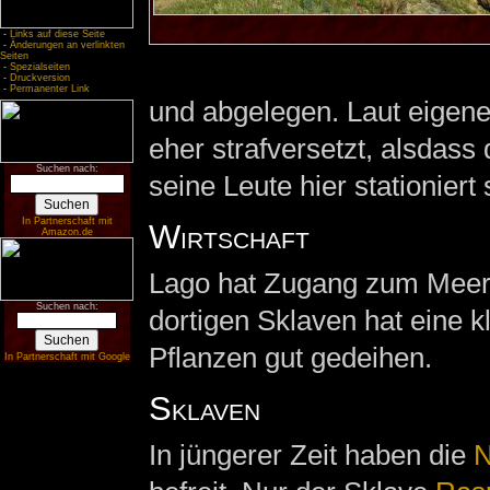
-
Links auf diese Seite
-
Änderungen an verlinkten
Seiten
-
Spezialseiten
-
Druckversion
-
Permanenter Link
und abgelegen. Laut eigen
eher strafversetzt, alsdass
Suchen nach:
seine Leute hier stationiert
In Partnerschaft mit
Wirtschaft
Amazon.de
Lago hat Zugang zum Meer,
Suchen nach:
dortigen Sklaven hat eine 
Pflanzen gut gedeihen.
In Partnerschaft mit Google
Sklaven
In jüngerer Zeit haben die