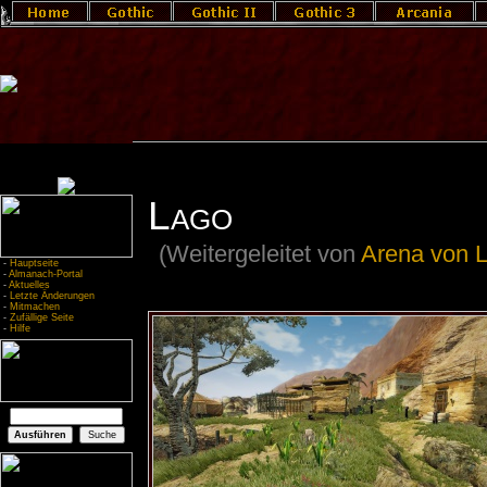
Lago
(Weitergeleitet von
Arena von 
-
Hauptseite
-
Almanach-Portal
-
Aktuelles
-
Letzte Änderungen
-
Mitmachen
-
Zufällige Seite
-
Hilfe