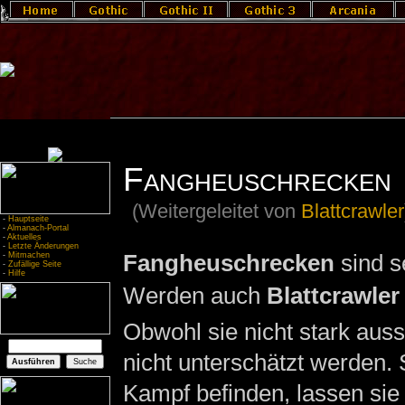
Fangheuschrecken
(Weitergeleitet von
Blattcrawler
-
Hauptseite
-
Almanach-Portal
-
Aktuelles
-
Letzte Änderungen
Fangheuschrecken
sind s
-
Mitmachen
-
Zufällige Seite
-
Hilfe
Werden auch
Blattcrawler
Obwohl sie nicht stark auss
nicht unterschätzt werden. 
Kampf befinden, lassen sie