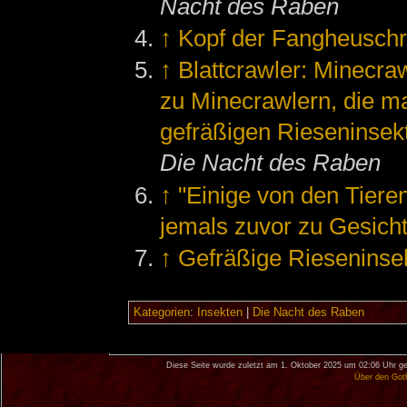
Nacht des Raben
↑
Kopf der Fangheusch
↑
Blattcrawler: Minecra
zu Minecrawlern, die man
gefräßigen Rieseninsek
Die Nacht des Raben
↑
"Einige von den Tiere
jemals zuvor zu Gesic
↑
Gefräßige Rieseninse
Kategorien
:
Insekten
|
Die Nacht des Raben
Diese Seite wurde zuletzt am 1. Oktober 2025 um 02:06 Uhr ge
Über den Got