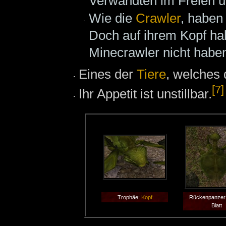
Verwandten im Freien u
Wie die
Crawler
, haben
Doch auf ihrem Kopf ha
Minecrawler nicht habe
Eines der
Tiere
, welches
[7]
Ihr Appetit ist unstillbar.
Trophäe:
Kopf
Rückenpanzer 
Blatt