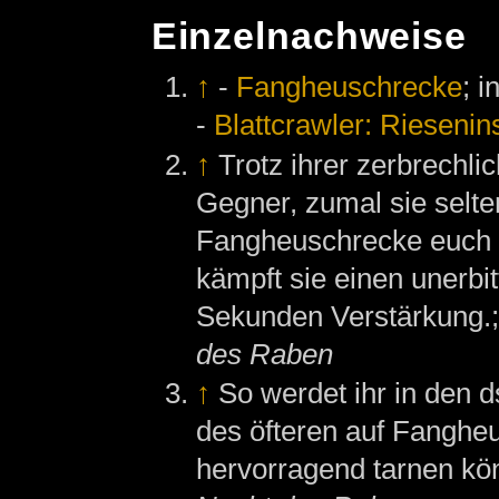
Einzelnachweise
↑
-
Fangheuschrecke
; i
-
Blattcrawler: Riesenin
↑
Trotz ihrer zerbrechli
Gegner, zumal sie selten
Fangheuschrecke euch 
kämpft sie einen unerb
Sekunden Verstärkung.;
des Raben
↑
So werdet ihr in den 
des öfteren auf Fangheu
hervorragend tarnen kö