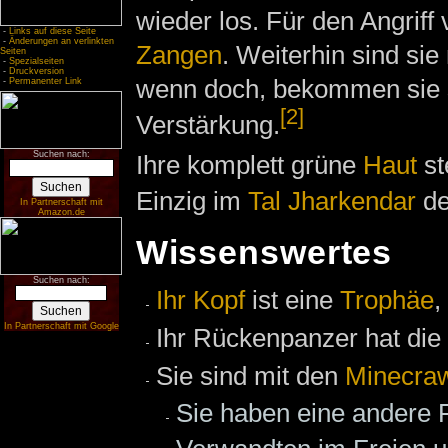
wieder los. Für den Angriff
-
Links auf diese Seite
-
Änderungen an verlinkten
Zangen
. Weiterhin sind sie 
Seiten
-
Spezialseiten
-
Druckversion
wenn doch, bekommen sie 
-
Permanenter Link
[2]
Verstärkung.
Suchen nach:
Ihre komplett grüne
Haut
st
Einzig im
Tal Jharkendar
d
In Partnerschaft mit
Amazon.de
Wissenswertes
Suchen nach:
Ihr Kopf
ist eine
Trophäe
,
In Partnerschaft mit Google
Ihr Rückenpanzer hat die 
Sie sind mit den
Minecraw
Sie haben eine andere 