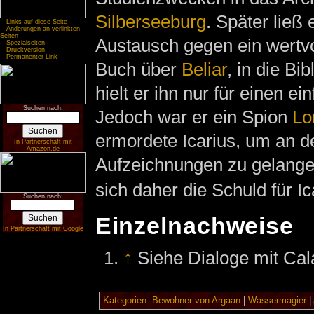
Silberseeburg
. Später ließ 
-
Links auf diese Seite
-
Änderungen an verlinkten
Seiten
Austausch gegen ein wertvol
-
Spezialseiten
-
Druckversion
-
Permanenter Link
Buch über
Beliar
, in die Bi
hielt er ihn nur für einen e
Suchen nach:
Jedoch war er ein Spion
Lo
ermordete Icarius, um an 
In Partnerschaft mit
Amazon.de
Aufzeichnungen zu gelang
sich daher die Schuld für Ic
Suchen nach:
Einzelnachweise
In Partnerschaft mit Google
↑
Siehe Dialoge mit Ca
Kategorien
:
Bewohner von Argaan
|
Wassermagier
|