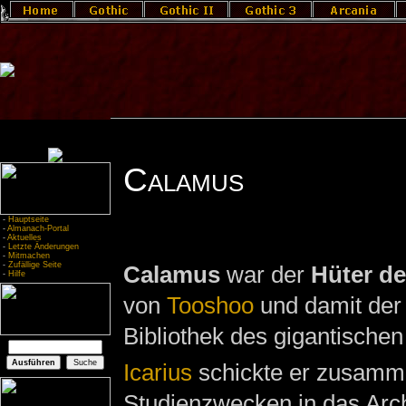
Calamus
-
Hauptseite
-
Almanach-Portal
-
Aktuelles
-
Letzte Änderungen
-
Mitmachen
-
Zufällige Seite
Calamus
war der
Hüter d
-
Hilfe
von
Tooshoo
und damit der
Bibliothek des gigantische
Icarius
schickte er zusamm
Studienzwecken in das Arch