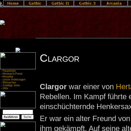
Clargor
-
Hauptseite
-
Almanach-Portal
-
Aktuelles
-
Letzte Änderungen
-
Mitmachen
Clargor
war einer von
Hert
-
Zufällige Seite
-
Hilfe
Rebellen. Im Kampf führte 
einschüchternde Henkersax
Er war ein alter Freund vo
ihm gekämpft. Auf seine alt