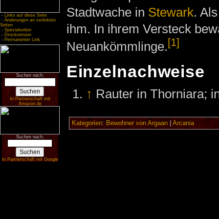
Stadtwache in
Stewark
. Al
-
Links auf diese Seite
-
Änderungen an verlinkten
ihm. In ihrem Versteck bewa
Seiten
-
Spezialseiten
-
Druckversion
[1]
-
Permanenter Link
Neuankömmlinge.
Einzelnachweise
Suchen nach:
↑
Rauter in Thorniara; i
In Partnerschaft mit
Amazon.de
Kategorien
:
Bewohner von Argaan
|
Arcania
Suchen nach:
In Partnerschaft mit Google