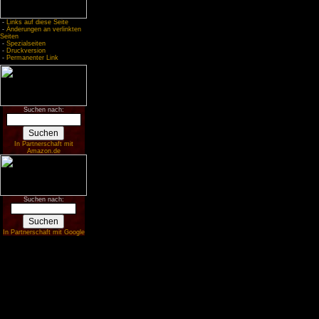
-
Links auf diese Seite
-
Änderungen an verlinkten
Seiten
-
Spezialseiten
-
Druckversion
-
Permanenter Link
Suchen nach:
In Partnerschaft mit
Amazon.de
Suchen nach:
In Partnerschaft mit Google