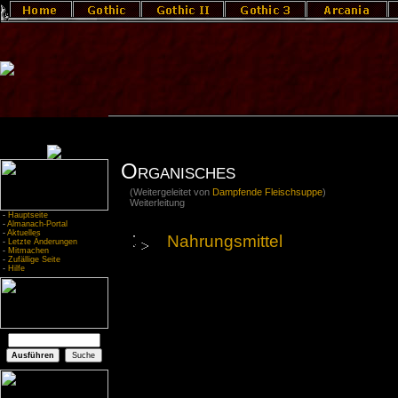
Organisches
(Weitergeleitet von
Dampfende Fleischsuppe
)
Weiterleitung
-
Hauptseite
-
Almanach-Portal
-
Aktuelles
Nahrungsmittel
-
Letzte Änderungen
-
Mitmachen
-
Zufällige Seite
-
Hilfe