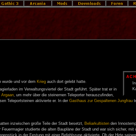
AC
 wurde und vor dem
Krieg
auch dort gelebt hatte.
In
K
gierladen im Verwaltungsviertel der Stadt geführt. Später trat er in
z
Argaan
, um mehr über die steinernen Teleporter herauszufinden,
sen Teleportsteinen aktivierte er. In der
Gasthaus zur Gespaltenen Jungfrau
t
atten inzwischen große Teile der Stadt besetzt,
Beliarkultisten
den Innostemp
 Feuermagier studierte die alten Baupläne der Stadt und war sich sicher, mit 
enstück in der Festung mit einer Befehlsrune aktivierte. Ob der Hirte seinem 