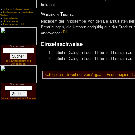
bekannt.
-
Links auf diese Seite
-
Änderungen an verlinkten
Wieder im Tempel
Seiten
-
Spezialseiten
Nachdem der Innostempel von den Beliarkultisten befre
-
Druckversion
-
Permanenter Link
Bemühungen, die Untoten endgültig aus der Stadt zu 
[2]
angewendet.
Einzelnachweise
Suchen nach:
↑
Siehe Dialog mit dem Hirten in Thorniara au
↑
Siehe Dialog mit dem Hirten in Thorniara au
In Partnerschaft mit
Amazon.de
Kategorien
:
Bewohner von Argaan
|
Feuermagier
|
H
Suchen nach:
In Partnerschaft mit Google