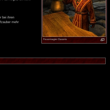
 bei ihren
pfzauber mehr
Feuermagier Daranis