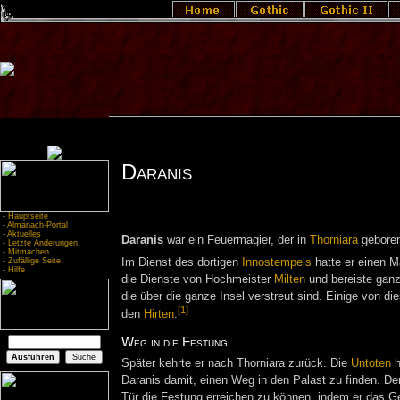
Daranis
-
Hauptseite
-
Almanach-Portal
-
Aktuelles
Daranis
war ein Feuermagier, der in
Thorniara
geboren
-
Letzte Änderungen
-
Mitmachen
-
Zufällige Seite
Im Dienst des dortigen
Innostempels
hatte er einen Ma
-
Hilfe
die Dienste von Hochmeister
Milten
und bereiste gan
die über die ganze Insel verstreut sind. Einige von die
[1]
den
Hirten
.
Weg in die Festung
Später kehrte er nach Thorniara zurück. Die
Untoten
h
Daranis damit, einen Weg in den Palast zu finden. Der
Tür die Festung erreichen zu können, indem er das Geg