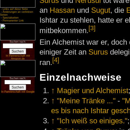
Surus
und
Nerusul
tot ware
an
Hassan
und
Sugut
, die
E
-
Links auf diese Seite
-
Änderungen an verlinkten
Seiten
Ishtar zu stehlen, hatte er e
-
Spezialseiten
-
Permanenter Link
[3]
mitbekommen.
Ein Alchemist war er, doch 
Suchen nach:
einiger Zeit an
Surus
delegi
In Partnerschaft mit
[4]
Amazon.de
ran.
Einzelnachweise
Suchen nach:
↑
Magier und Alchemist
In Partnerschaft mit Google
↑
"Meine Tränke ..."
-
"M
es bis nach Ishtar gescha
↑
"Ich weiß so einiges."