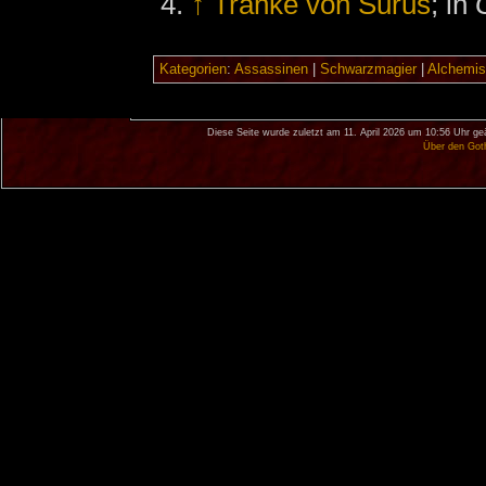
↑
Tränke von Surus
; in
Kategorien
:
Assassinen
|
Schwarzmagier
|
Alchemis
Diese Seite wurde zuletzt am 11. April 2026 um 10:56 Uhr ge
Über den Got