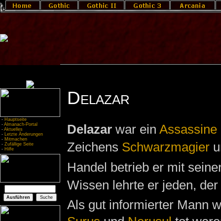
Delazar
-
Hauptseite
-
Almanach-Portal
Delazar
war ein
Assassine
-
Aktuelles
-
Letzte Änderungen
-
Mitmachen
Zeichens
Schwarzmagier
u
-
Zufällige Seite
-
Hilfe
Handel betrieb er mit sein
Wissen lehrte er jeden, der
Als gut informierter Mann w