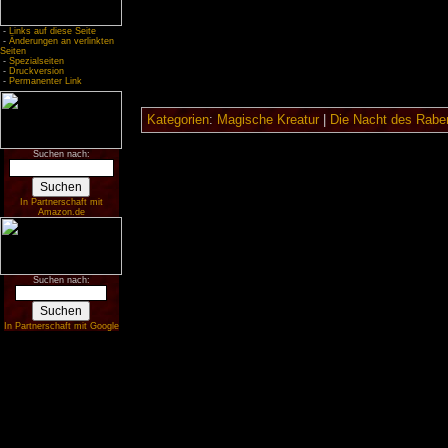
-
Links auf diese Seite
-
Änderungen an verlinkten
Seiten
-
Spezialseiten
-
Druckversion
-
Permanenter Link
Kategorien
:
Magische Kreatur
|
Die Nacht des Rabe
Suchen nach:
In Partnerschaft mit
Amazon.de
Suchen nach:
In Partnerschaft mit Google