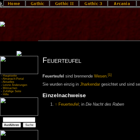
Feuerteufel
[1]
-
Hauptseite
Feuerteufel
sind brennende
Wesen
.
-
Almanach-Portal
-
Aktuelles
Sie wurden einzig in
Jharkendar
gesichtet und sind se
-
Letzte Änderungen
-
Mitmachen
-
Zufällige Seite
Einzelnachweise
-
Hilfe
↑
Feuerteufel
; in
Die Nacht des Raben