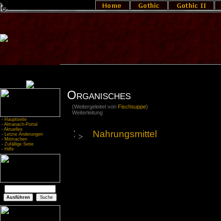
Organisches
(Weitergeleitet von
Fischsuppe
)
Weiterleitung
-
Hauptseite
-
Almanach-Portal
-
Aktuelles
Nahrungsmittel
-
Letzte Änderungen
-
Mitmachen
-
Zufällige Seite
-
Hilfe