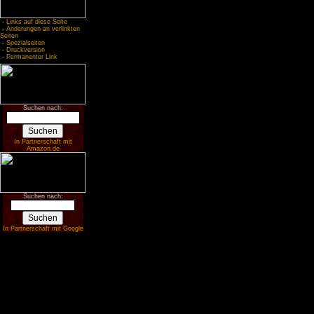
-
Links auf diese Seite
-
Änderungen an verlinkten
Seiten
-
Spezialseiten
-
Druckversion
-
Permanenter Link
Suchen nach:
In Partnerschaft mit
Amazon.de
Suchen nach:
In Partnerschaft mit Google