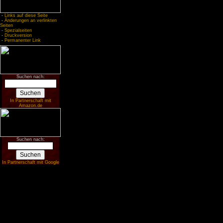
-
Links auf diese Seite
-
Änderungen an verlinkten
Seiten
-
Spezialseiten
-
Druckversion
-
Permanenter Link
Suchen nach:
In Partnerschaft mit
Amazon.de
Suchen nach:
In Partnerschaft mit Google