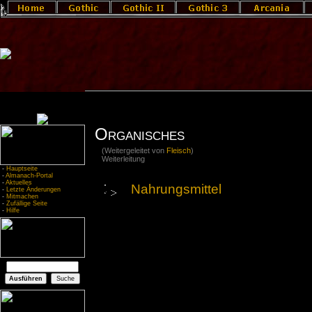
Organisches
(Weitergeleitet von
Fleisch
)
Weiterleitung
-
Hauptseite
-
Almanach-Portal
-
Aktuelles
Nahrungsmittel
-
Letzte Änderungen
-
Mitmachen
-
Zufällige Seite
-
Hilfe