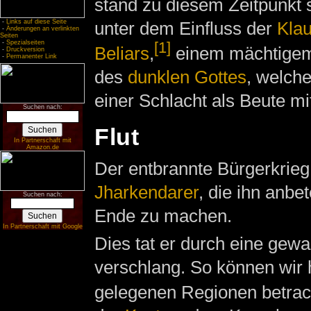
stand zu diesem Zeitpunkt
-
Links auf diese Seite
unter dem Einfluss der
Kla
-
Änderungen an verlinkten
Seiten
-
Spezialseiten
[1]
Beliars
,
einem mächtigem
-
Druckversion
-
Permanenter Link
des
dunklen Gottes
, welch
einer Schlacht als Beute m
Suchen nach:
Flut
In Partnerschaft mit
Amazon.de
Der entbrannte Bürgerkrieg
Jharkendarer
, die ihn anbe
Suchen nach:
Ende zu machen.
In Partnerschaft mit Google
Dies tat er durch eine gewa
verschlang. So können wir 
gelegenen Regionen betrac