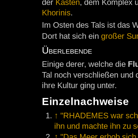
der
Kasten
, dem Komplex 
Khorinis
.
Im Osten des Tals ist das W
Dort hat sich ein
großer Su
Überlebende
Einige derer, welche die
Fl
Tal noch verschließen und 
ihre Kultur ging unter.
Einzelnachweise
↑
"RHADEMES war schwa
ihn und machte ihn zu
↑
"Das Meer erhob sich