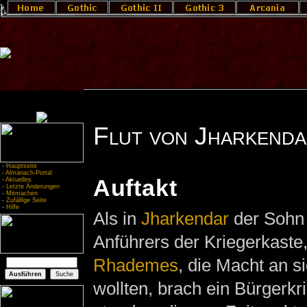
Flut von Jharkend
-
Hauptseite
-
Almanach-Portal
Auftakt
-
Aktuelles
-
Letzte Änderungen
-
Mitmachen
-
Zufällige Seite
-
Hilfe
Als in
Jharkendar
der Sohn
Anführers der Kriegerkaste
Rhademes
, die Macht an s
wollten, brach ein Bürgerkr