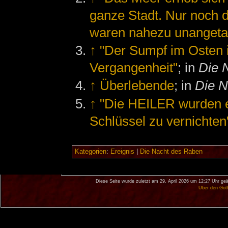
ganze Stadt. Nur noch 
waren nahezu unangetas
↑
"Der Sumpf im Osten i
Vergangenheit"
; in
Die 
↑
Überlebende
; in
Die N
↑
"Die HEILER wurden en
Schlüssel zu vernichten
Kategorien
:
Ereignis
|
Die Nacht des Raben
Diese Seite wurde zuletzt am 29. April 2026 um 12:27 Uhr geä
Über den Got