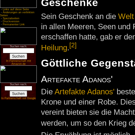
Geschenke
-
Links auf diese Seite
-
Änderungen an verlinkten
Sein Geschenk an die
Welt
Seiten
-
Spezialseiten
-
Druckversion
in allen Meeren, Seen un
-
Permanenter Link
erschaffen hatte, gab er d
[2]
Heilung
.
Suchen nach:
Göttliche Gegens
In Partnerschaft mit
Amazon.de
Artefakte Adanos'
Suchen nach:
Die
Artefakte Adanos'
beste
In Partnerschaft mit Google
Krone und einer Robe. Dies
vereint bieten sie die Mach
werden, um so den Krieg de
Die Erwählung ist möglich, 