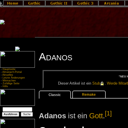
Adanos
-
Hauptseite
-
Almanach-Portal
-
Aktuelles
"NEU H
-
Letzte Änderungen
-
Mitmachen
Die­ser Ar­ti­kel ist ein
Stub
.
Wer­de Mit­ar­b
-
Zufällige Seite
-
Hilfe
Remake
Classic
[1]
Adanos
ist ein
Gott
.