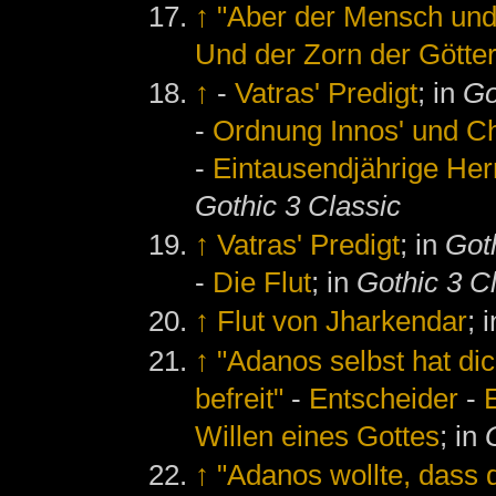
↑
"Aber der Mensch und 
Und der Zorn der Götter
↑
-
Vatras' Predigt
; in
Go
-
Ordnung Innos' und Ch
-
Eintausendjährige Her
Gothic 3 Classic
↑
Vatras' Predigt
; in
Goth
-
Die Flut
; in
Gothic 3 C
↑
Flut von Jharkendar
; 
↑
"Adanos selbst hat di
befreit"
-
Entscheider
-
Willen eines Gottes
; in
↑
"Adanos wollte, dass d