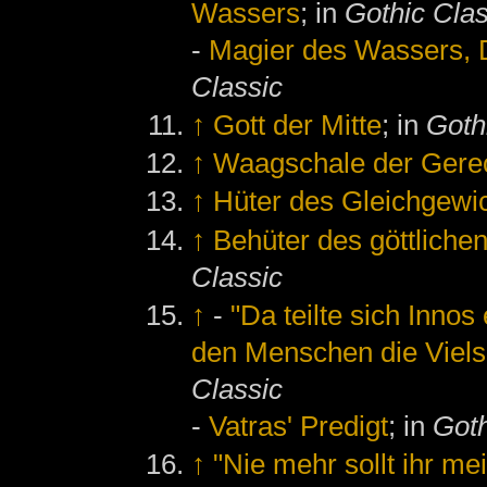
Wassers
; in
Gothic Clas
-
Magier des Wassers, 
Classic
↑
Gott der Mitte
; in
Gothi
↑
Waagschale der Gerec
↑
Hüter des Gleichgewi
↑
Behüter des göttliche
Classic
↑
-
"Da teilte sich Innos
den Menschen die Vielse
Classic
-
Vatras' Predigt
; in
Goth
↑
"Nie mehr sollt ihr me