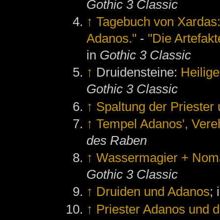
Gothic 3 Classic
↑
Tagebuch von Xardas: "
Adanos."
-
"Die Artefakt
in
Gothic 3 Classic
↑
Druidensteine:
Heilig
Gothic 3 Classic
↑
Spaltung der Prieste
↑
Tempel Adanos', Vere
des Raben
↑
Wassermagier + Noma
Gothic 3 Classic
↑
Druiden und Adanos
; 
↑
Priester Adanos und 