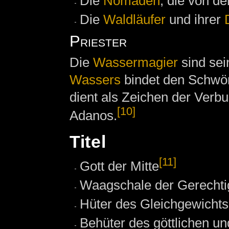
Die
Nomaden
, die von d
Die
Waldläufer
und ihrer
Priester
Die
Wassermagier
sind sei
Wassers
bindet den Schwö
dient als Zeichen der Verb
[10]
Adanos.
Titel
[11]
Gott der Mitte
Waagschale der Gerechti
Hüter des Gleichgewichts
Behüter des göttlichen un