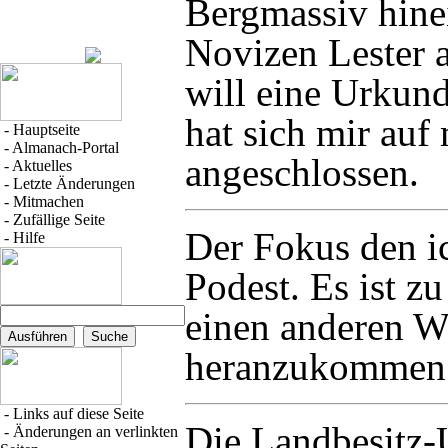
Bergmassiv hine
Novizen
Lester
a
will eine
Urkun
hat sich mir auf
-
Hauptseite
-
Almanach-Portal
angeschlossen.
-
Aktuelles
-
Letzte Änderungen
-
Mitmachen
-
Zufällige Seite
Der
Fokus
den ic
-
Hilfe
Podest. Es ist z
einen anderen W
heranzukommen
-
Links auf diese Seite
Die
Landbesitz
-
Änderungen an verlinkten