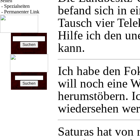
Seiten
befand sich in e
-
Spezialseiten
-
Permanenter Link
Tausch vier
Tele
Hilfe ich den u
Suchen nach:
kann.
In Partnerschaft mit
Amazon.de
Ich habe den Fok
Suchen nach:
will noch eine W
In Partnerschaft mit Google
herumstöbern. Ic
wiedersehen wer
Saturas
hat von 