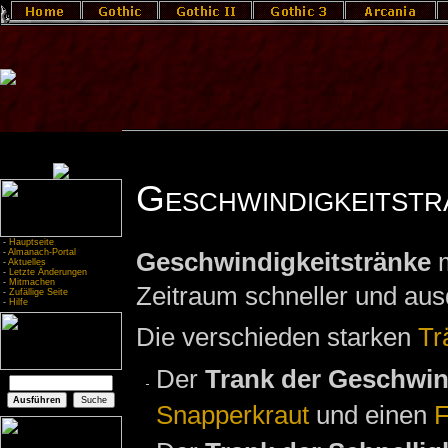
Geschwindigkeitstr
-
Hauptseite
-
Almanach-Portal
Geschwindigkeitstränke
m
-
Aktuelles
-
Letzte Änderungen
-
Mitmachen
Zeitraum schneller und aus
-
Zufällige Seite
-
Hilfe
Die verschieden starken
Tr
Der
Trank der Geschwin
Snapperkraut
und einen
F