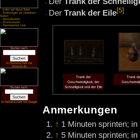
Der
Trank der Schnellig
[5]
Der
Trank der Eile
-
Links auf diese Seite
-
Änderungen an verlinkten
Seiten
-
Spezialseiten
-
Druckversion
-
Permanenter Link
Suchen nach:
In Partnerschaft mit
Amazon.de
Trank der
Trank de
Geschwindigkeit, der
Geschwindig
Schnelligkeit und der Eile
Suchen nach:
In Partnerschaft mit Google
Anmerkungen
↑
1 Minuten sprinten; in
↑
5 Minuten sprinten; in