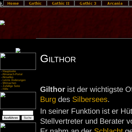
Gilthor
-
Hauptseite
-
Almanach-Portal
-
Aktuelles
-
Letzte Änderungen
-
Mitmachen
-
Zufällige Seite
Gilthor
ist der wichtigste Of
-
Hilfe
Burg
des
Silbersees
.
In seiner Funktion ist er H
Stellvertreter und Berater 
Er nahm an der
Schlacht
ge