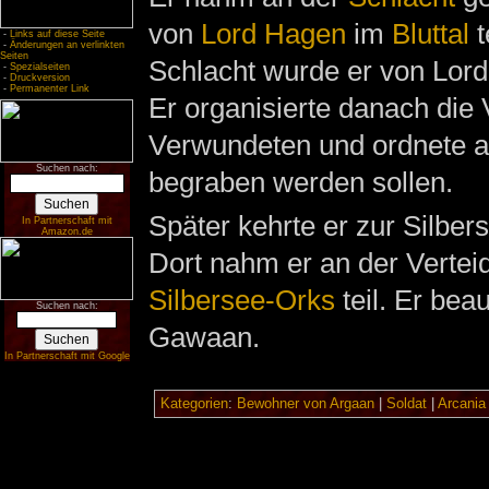
von
Lord Hagen
im
Bluttal
t
-
Links auf diese Seite
-
Änderungen an verlinkten
Seiten
Schlacht wurde er von Lor
-
Spezialseiten
-
Druckversion
-
Permanenter Link
Er organisierte danach die
Verwundeten und ordnete an
Suchen nach:
begraben werden sollen.
Später kehrte er zur Silber
In Partnerschaft mit
Amazon.de
Dort nahm er an der Vertei
Silbersee-Orks
teil. Er bea
Suchen nach:
Gawaan.
In Partnerschaft mit Google
Kategorien
:
Bewohner von Argaan
|
Soldat
|
Arcania