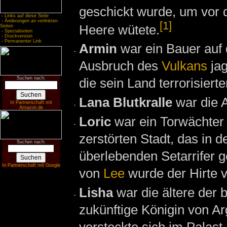
geschickt wurde, um vor
-
Links auf diese Seite
-
Änderungen an verlinkten
[1]
Heere wütete.
Seiten
-
Spezialseiten
-
Druckversion
-
Permanenter Link
Armin
war ein Bauer auf
Ausbruch des
Vulkans
jag
Suchen nach:
die sein Land terrorisierte
Lana Blutkralle
war die 
In Partnerschaft mit
Amazon.de
Loric
war ein Torwächter
zerstörten Stadt, das in d
Suchen nach:
überlebenden Setarrifer g
In Partnerschaft mit Google
von
Lee
wurde der Hirte 
Lisha
war die ältere der 
zukünftige Königin von A
versteckte sich im Palast