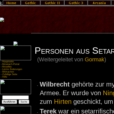
Personen aus Setar
(Weitergeleitet von
Gormak
)
-
Hauptseite
-
Almanach-Portal
-
Aktuelles
-
Letzte Änderungen
-
Mitmachen
-
Zufällige Seite
-
Hilfe
Wilbrecht
gehörte zur my
Armee. Er wurde von
Nin
zum
Hirten
geschickt, um
Terek
war ein setarrifisc