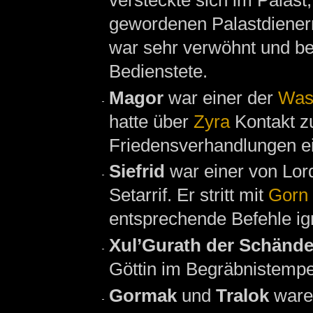
gewordenen Palastdienern
war sehr verwöhnt und ben
Bedienstete.
Magor
war einer der
Was
hatte über
Zyra
Kontakt z
Friedensverhandlungen ei
Siefrid
war einer von Lo
Setarrif. Er stritt mit
Gorn
entsprechende Befehle ign
Xul’Gurath der Schände
Göttin im Begräbnistempe
Gormak
und
Tralok
waren