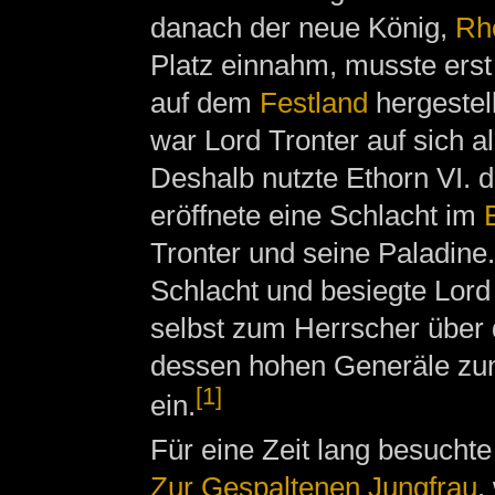
danach der neue König,
Rho
Platz einnahm, musste ers
auf dem
Festland
hergestel
war Lord Tronter auf sich all
Deshalb nutzte Ethorn VI. 
eröffnete eine Schlacht im
B
Tronter und seine Paladine
Schlacht und besiegte Lord
selbst zum Herrscher über d
dessen hohen Generäle zun
[1]
ein.
Für eine Zeit lang besuchte
Zur Gespaltenen Jungfrau
,