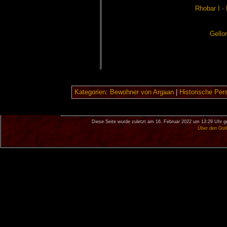
Rho­bar I
·
Gel­lo
Kategorien
:
Bewohner von Argaan
|
Historische Per
Diese Seite wurde zuletzt am 16. Februar 2022 um 13:29 Uhr g
Über den Got