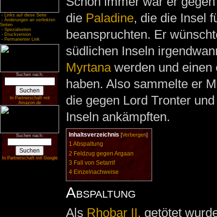
Schon immer war er gege
die
Paladine
, die die Insel f
-
Links auf diese Seite
-
Änderungen an verlinkten
Seiten
-
Spezialseiten
beanspruchten. Er wünschte
-
Druckversion
-
Permanenter Link
südlichen Inseln irgendwa
Myrtana
werden und einen 
Suchen nach:
haben. Also sammelte er M
die gegen Lord Tronter und
In Partnerschaft mit
Amazon.de
Inseln ankämpften.
Inhaltsverzeichnis
[
Verbergen
]
Suchen nach:
1
Abspaltung
2
Feldzug gegen Argaan
In Partnerschaft mit Google
3
Fall von Setarrif
4
Einzelnachweise
Abspaltung
Als
Rhobar II.
getötet wurd