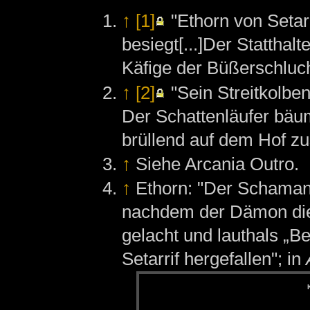
↑
[1]
"Ethorn von Setar
besiegt[...]Der Statthal
Käfige der Büßerschluc
↑
[2]
"Sein Streitkolben
Der Schattenläufer bäum
brüllend auf dem Hof 
↑
Siehe Arcania Outro.
↑
Ethorn: "Der Schamane
nachdem der Dämon die 
gelacht und lauthals „B
Setarrif hergefallen"; in