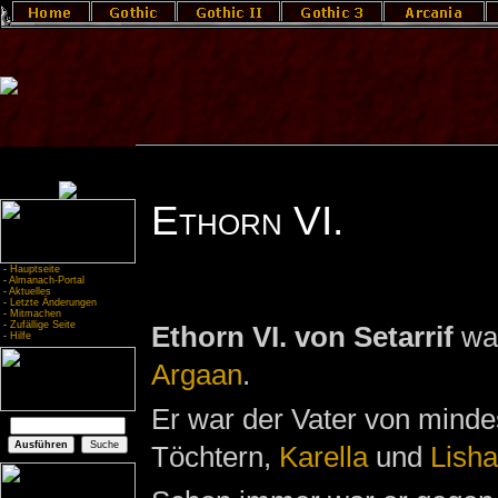
Ethorn VI.
-
Hauptseite
-
Almanach-Portal
-
Aktuelles
-
Letzte Änderungen
-
Mitmachen
-
Zufällige Seite
Ethorn VI. von Setarrif
war
-
Hilfe
Argaan
.
Er war der Vater von minde
Töchtern,
Karella
und
Lisha