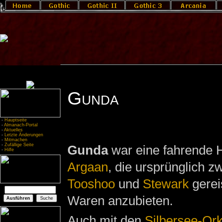
Gunda
-
Hauptseite
-
Almanach-Portal
-
Aktuelles
-
Letzte Änderungen
-
Mitmachen
-
Zufällige Seite
Gunda
war eine fahrende 
-
Hilfe
Argaan
, die ursprünglich z
Tooshoo
und
Stewark
gerei
Waren anzubieten.
Auch mit den
Silbersee-Or