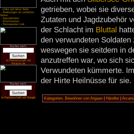
getrieben, wobei sie divers
-
Links auf diese Seite
-
Änderungen an verlinkten
Seiten
Zutaten und Jagdzubehör ve
-
Spezialseiten
-
Druckversion
-
Permanenter Link
der Schlacht im
Bluttal
hatt
den verwundeten Soldaten z
Suchen nach:
weswegen sie seitdem in d
anzutreffen war, wo sich si
In Partnerschaft mit
Amazon.de
Verwundeten kümmerte. Im 
der Hirte Heilnüsse für sie.
Suchen nach:
In Partnerschaft mit Google
Kategorien
:
Bewohner von Argaan
|
Händler
|
Arcani