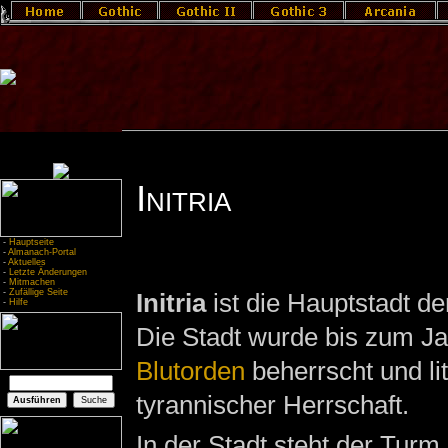
Initria
-
Hauptseite
-
Almanach-Portal
-
Aktuelles
-
Letzte Änderungen
-
Mitmachen
-
Zufällige Seite
Initria
ist die Hauptstadt de
-
Hilfe
Die Stadt wurde bis zum J
Blutorden
beherrscht und li
tyrannischer Herrschaft.
In der Stadt steht der Turm