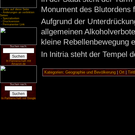
Monument des Blutordens fü
-
Links auf diese Seite
-
Änderungen an verlinkten
Seiten
-
Spezialseiten
Aufgrund der Unterdrücku
-
Druckversion
-
Permanenter Link
allgemeinen Alkoholverbotes
kleine Rebellenbewegung et
Suchen nach:
In Initria steht der Tempel 
In Partnerschaft mit
Amazon.de
Kategorien
:
Geographie und Bevölkerung
|
Ort
|
Tirit
Suchen nach:
In Partnerschaft mit Google