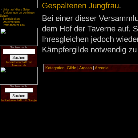
Gespaltenen Jungfrau
.
-
Links auf diese Seite
-
Änderungen an verlinkten
Bei einer dieser Versamml
Seiten
-
Spezialseiten
-
Druckversion
-
Permanenter Link
dem Hof der Taverne auf. S
Ihresgleichen jedoch wieder
Kämpfergilde notwendig z
Suchen nach:
In Partnerschaft mit
Amazon.de
Kategorien
:
Gilde
|
Argaan
|
Arcania
Suchen nach:
In Partnerschaft mit Google