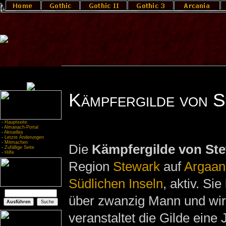
Kämpfergilde von 
-
Hauptseite
-
Almanach-Portal
-
Aktuelles
-
Letzte Änderungen
-
Mitmachen
Die
Kämpfergilde von St
-
Zufällige Seite
-
Hilfe
Region
Stewark
auf
Argaan
Südlichen Inseln
, aktiv. Si
über zwanzig Mann und wi
veranstaltet die Gilde ein