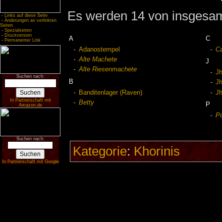
Es werden 14 von insgesamt
-
Links auf diese Seite
-
Änderungen an verlinkten
Seiten
-
Spezialseiten
-
Druckversion
A
C
-
Permanenter Link
Adanostempel
Ca
Alte Machete
J
Alte Riesenmachete
Jh
Suchen nach:
B
Jh
Banditenlager (Raven)
Jh
In Partnerschaft mit
Betty
P
Amazon.de
Po
Suchen nach:
Kategorie
:
Khorinis
In Partnerschaft mit Google