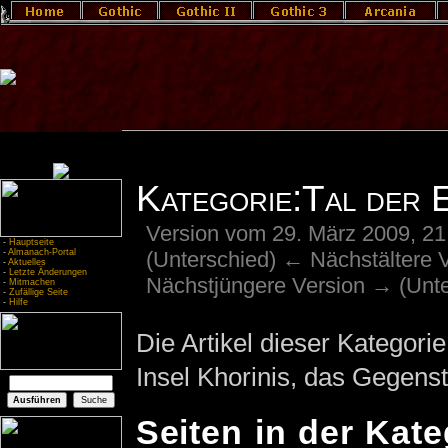
Kategorie:Tal der 
Version vom 29. März 2009, 2
-
Hauptseite
(Unterschied) ← Nächstältere Ve
-
Almanach-Portal
-
Aktuelles
-
Letzte Änderungen
Nächstjüngere Version → (Unte
-
Mitmachen
-
Zufällige Seite
-
Hilfe
Die Artikel dieser Kategori
Insel Khorinis, das Gegens
Seiten in der Kate