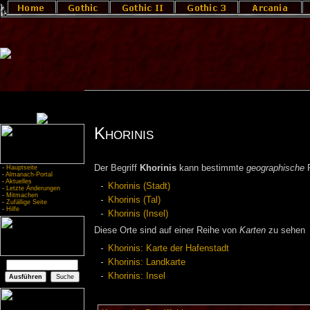
Khorinis
Der Begriff
Khorinis
kann bestimmte
geographische
R
-
Hauptseite
-
Almanach-Portal
-
Aktuelles
Khorinis (Stadt)
-
Letzte Änderungen
-
Mitmachen
Khorinis (Tal)
-
Zufällige Seite
-
Hilfe
Khorinis (Insel)
Diese Orte sind auf einer Reihe von
Karten
zu sehen
Khorinis: Karte der Hafenstadt
Khorinis: Landkarte
Khorinis: Insel