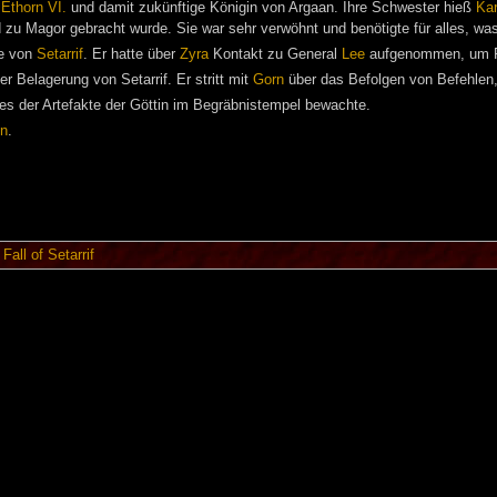
g
Ethorn VI.
und damit zukünftige Königin von Argaan. Ihre Schwester hieß
Kar
 zu Magor gebracht wurde. Sie war sehr verwöhnt und benötigte für alles, wa
de von
Setarrif
. Er hatte über
Zyra
Kontakt zu General
Lee
aufgenommen, um Fr
er Belagerung von Setarrif. Er stritt mit
Gorn
über das Befolgen von Befehlen, 
nes der Artefakte der Göttin im Begräbnistempel bewachte.
en
.
|
Fall of Setarrif