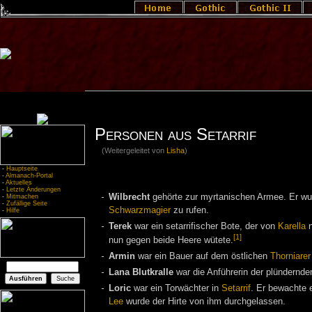
Personen aus Setarrif
(Weitergeleitet von
Lisha
)
-
Hauptseite
-
Almanach-Portal
-
Aktuelles
-
Letzte Änderungen
Wilbrecht
gehörte zur myrtanischen Armee. Er w
-
Mitmachen
-
Zufällige Seite
Schwarzmagier
zu rufen.
-
Hilfe
Terek
war ein setarrifischer Bote, der von
Karella
n
[1]
nun gegen beide Heere wütete.
Armin
war ein Bauer auf dem östlichen
Thorniarer
Lana Blutkralle
war die Anführerin der plündernd
Loric
war ein Torwächter in
Setarrif
. Er bewachte e
Lee
wurde der Hirte von ihm durchgelassen.