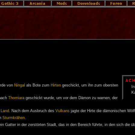
AC
urde von
Ningal
als Bote zum
Hirten
geschickt, um ihn zum obersten
In
K
ach
Thorniara
geschickt wurde, um vor dem Dämon zu warnen, der
 Land
. Nach dem Ausbruch des
Vulkans
jagte der Hirte die dämonischen Wölfe 
en
Sturmkrähen
.
in Gatter in der zerstörten Stadt, das in den Bereich führte, in den sich die 