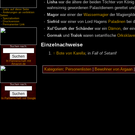
Lisha
war die ältere der beiden Töchter von Köni
wahnsinnig gewordenen Palastdienern gerettet und
-
Links auf diese Seite
-
Änderungen an verlinkten
Magor
war einer der
Wassermagier
der Magiergil
Seiten
-
Spezialseiten
Siefrid
war einer von Lord Hagens
Paladinen
bei d
-
Druckversion
-
Permanenter Link
Xul’Gurath der Schänder
war ein
Dämon
, der ei
Gormak
und
Tralok
waren setarrifische
Orksklav
Einzelnachweise
Suchen nach:
↑
Bote von Karella
; in
Fall of Setarrif
In Partnerschaft mit
Amazon.de
Kategorien
:
Personenlisten
|
Bewohner von Argaan
Suchen nach:
In Partnerschaft mit Google