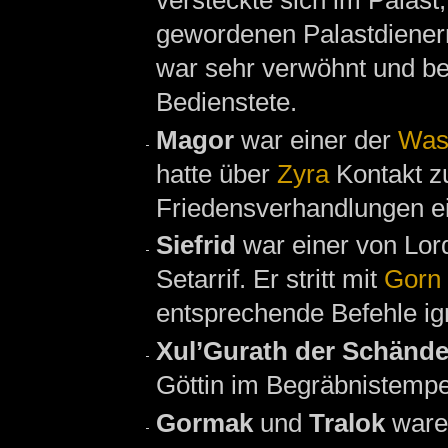
gewordenen Palastdienern
war sehr verwöhnt und ben
Bedienstete.
Magor
war einer der
Was
hatte über
Zyra
Kontakt z
Friedensverhandlungen ei
Siefrid
war einer von Lo
Setarrif. Er stritt mit
Gorn
entsprechende Befehle ign
Xul’Gurath der Schände
Göttin im Begräbnistempe
Gormak
und
Tralok
waren