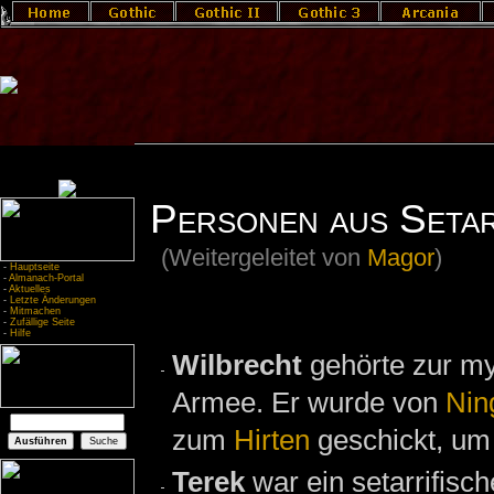
Personen aus Setar
(Weitergeleitet von
Magor
)
-
Hauptseite
-
Almanach-Portal
-
Aktuelles
-
Letzte Änderungen
-
Mitmachen
-
Zufällige Seite
-
Hilfe
Wilbrecht
gehörte zur my
Armee. Er wurde von
Nin
zum
Hirten
geschickt, um
Terek
war ein setarrifisc