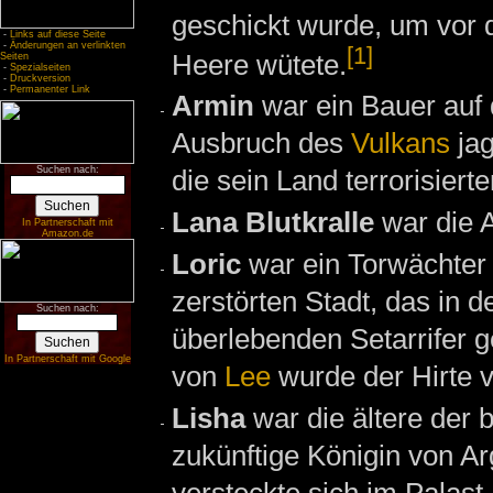
geschickt wurde, um vor
-
Links auf diese Seite
-
Änderungen an verlinkten
[1]
Heere wütete.
Seiten
-
Spezialseiten
-
Druckversion
-
Permanenter Link
Armin
war ein Bauer auf
Ausbruch des
Vulkans
jag
Suchen nach:
die sein Land terrorisierte
Lana Blutkralle
war die 
In Partnerschaft mit
Amazon.de
Loric
war ein Torwächter
zerstörten Stadt, das in d
Suchen nach:
überlebenden Setarrifer g
In Partnerschaft mit Google
von
Lee
wurde der Hirte 
Lisha
war die ältere der 
zukünftige Königin von A
versteckte sich im Palast