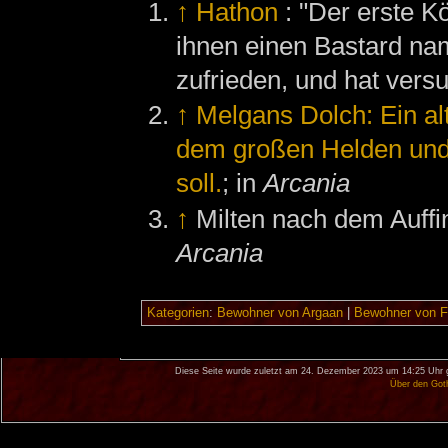
↑
Hathon
: "Der erste Kö
ihnen einen Bastard na
zufrieden, und hat versu
↑
Melgans Dolch: Ein alt
dem großen Helden und
soll.
; in
Arcania
↑
Milten nach dem Auffin
Arcania
Kategorien
:
Bewohner von Argaan
|
Bewohner von F
Diese Seite wurde zuletzt am 24. Dezember 2023 um 14:25 Uhr 
Über den Got