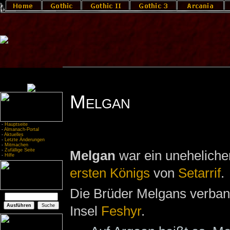
Melgan
-
Hauptseite
-
Almanach-Portal
-
Aktuelles
-
Letzte Änderungen
-
Mitmachen
-
Zufällige Seite
Melgan
war ein uneheliche
-
Hilfe
ersten Königs
von
Setarrif
.
Die Brüder Melgans verbann
Insel
Feshyr
.