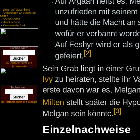
Auf Argaan heißt es, M
unzufrieden mit seinem
-
Links auf diese Seite
-
Änderungen an verlinkten
Seiten
-
Spezialseiten
und hätte die Macht an 
-
Druckversion
-
Permanenter Link
wofür er verbannt word
Auf Feshyr wird er als 
Suchen nach:
[2]
gefeiert.
In Partnerschaft mit
Sein Grab liegt in einer Gru
Amazon.de
Ivy
zu heiraten, stellte ihr 
erste davon war es, Melga
Suchen nach:
Milten
stellt später die Hyp
In Partnerschaft mit Google
[3]
Melgan sein könnte.
Einzelnachweise