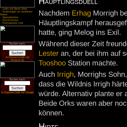
Häuptlingsduell
-
Links auf diese Seite
Nachdem
Erhag
Morrigh be
-
Änderungen an verlinkten
Seiten
-
Spezialseiten
Häuptlingskampf herausgefo
-
Druckversion
-
Permanenter Link
hatte, ging Melog ins Exil.
Während dieser Zeit freunde
Suchen nach:
Lester
an, der bei ihm auf 
In Partnerschaft mit
Amazon.de
Tooshoo
Station machte.
Auch
Irrigh
, Morrighs Sohn,
Suchen nach:
dass die Wildnis Irrigh här
würde. Alternativ plante er
In Partnerschaft mit Google
Beide Orks waren aber noc
können.
Hirte