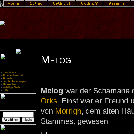
Melog
-
Hauptseite
-
Almanach-Portal
-
Aktuelles
-
Letzte Änderungen
-
Mitmachen
-
Zufällige Seite
Melog
war der Schamane 
-
Hilfe
Orks
. Einst war er Freund 
von
Morrigh
, dem alten Häu
Stammes, gewesen.