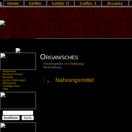
Organisches
(Weitergeleitet von
Nahrung
)
Weiterleitung
-
Hauptseite
-
Almanach-Portal
-
Aktuelles
Nahrungsmittel
-
Letzte Änderungen
-
Mitmachen
-
Zufällige Seite
-
Hilfe