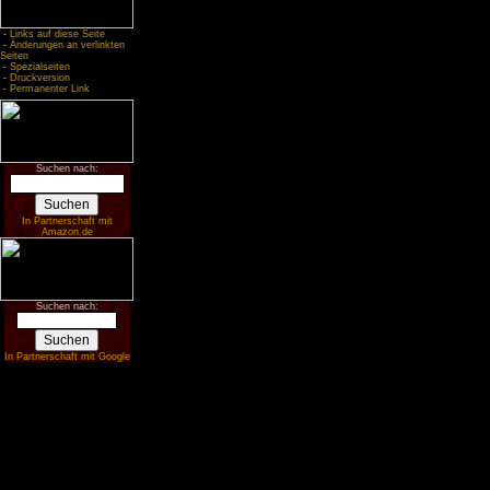
-
Links auf diese Seite
-
Änderungen an verlinkten
Seiten
-
Spezialseiten
-
Druckversion
-
Permanenter Link
Suchen nach:
In Partnerschaft mit
Amazon.de
Suchen nach:
In Partnerschaft mit Google